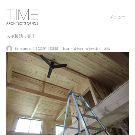
メニュー
山口県/建築設計事務所/建築家 TIME
スギ板貼り完了
投
投
カ
タ
time-archi
2022年1月28日
blog
吹抜け
,
大神の家２
,
木造
稿
稿
テ
グ
者
日:
ゴ
リ
ー