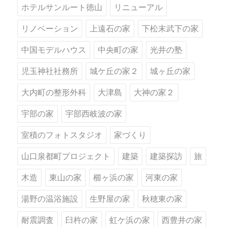
ホテルサンルート徳山
リニューアル
リノベーション
上遠石の家
下松末武下の家
中国モデルハウス
中央町の家
光井の塾
児玉神社社務所
城ケ丘の家２
城ヶ丘の家
大内町の整形外科
大津島
大神の家２
宇部の家
宇部西岐波の家
室積のフォトスタジオ
家づくり
山口泉都町プロジェクト
建築
建築探訪
旅
木造
東山の家
櫛ヶ浜の家
河東の家
湯野の温浴施設
生野屋の家
秋穂東の家
耐震調査
臼杵の家
虹ケ浜の家
西豊井の家