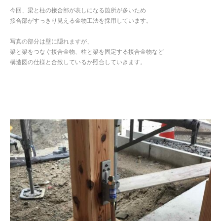
今回、梁と柱の接合部が表しになる箇所が多いため
接合部がすっきり見える金物工法を採用しています。
写真の部分は壁に隠れますが、
梁と梁をつなぐ接合金物、柱と梁を固定する接合金物など
構造図の仕様と合致しているか照合していきます。