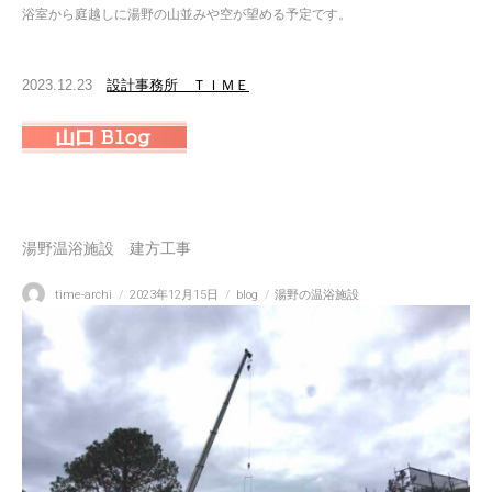
浴室から庭越しに湯野の山並みや空が望める予定です。
2023.12.23
設計事務所 ＴＩＭＥ
湯野温浴施設 建方工事
投
投
カ
タ
time-archi
2023年12月15日
blog
湯野の温浴施設
稿
稿
テ
グ
者
日:
ゴ
リ
ー