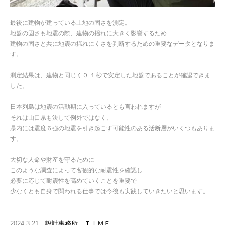
最後に建物が建っている土地の固さを測定。
地盤の固さも地震の際、建物の揺れに大きく影響するため
建物の固さと共に地震の揺れにくさを判断するための重要なデータとなりま
す。
測定結果は、建物と同じく０.１秒で安定した地盤であることが確認できま
した。
日本列島は地震の活動期に入っているとも言われますが
それは山口県も決して例外ではなく、
県内には震度６強の地震を引き起こす可能性のある活断層がいくつもありま
す。
大切な人命や財産を守るために
このような調査によって客観的な耐震性を確認し
必要に応じて耐震性を高めていくことを重要で
少なくとも自身で関われる仕事では今後も実践していきたいと思います。
2024.3.21
設計事務所 ＴＩＭＥ