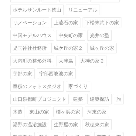
ホテルサンルート徳山
リニューアル
リノベーション
上遠石の家
下松末武下の家
中国モデルハウス
中央町の家
光井の塾
児玉神社社務所
城ケ丘の家２
城ヶ丘の家
大内町の整形外科
大津島
大神の家２
宇部の家
宇部西岐波の家
室積のフォトスタジオ
家づくり
山口泉都町プロジェクト
建築
建築探訪
旅
木造
東山の家
櫛ヶ浜の家
河東の家
湯野の温浴施設
生野屋の家
秋穂東の家