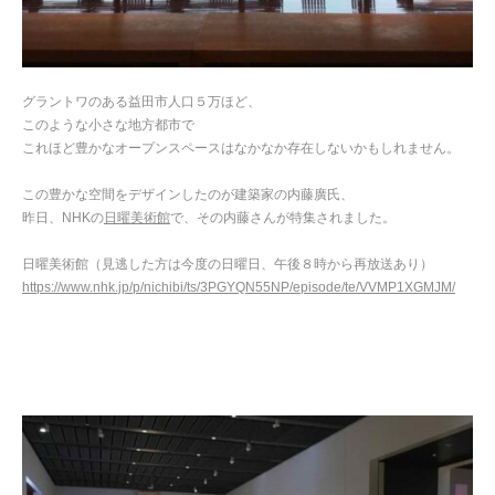
グラントワのある益田市人口５万ほど、
このような小さな地方都市で
これほど豊かなオープンスペースはなかなか存在しないかもしれません。
この豊かな空間をデザインしたのが建築家の内藤廣氏、
昨日、NHKの
日曜美術館
で、その内藤さんが特集されました。
日曜美術館（見逃した方は今度の日曜日、午後８時から再放送あり）
https://www.nhk.jp/p/nichibi/ts/3PGYQN55NP/episode/te/VVMP1XGMJM/