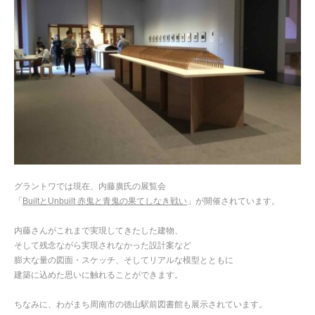
グラントワでは現在、内藤廣氏の展覧会
「
BuiltとUnbuilt 赤鬼と青鬼の果てしなき戦い
」が開催されています。
内藤さんがこれまで実現してきたした建物、
そして残念ながら実現されなかった設計案など
膨大な量の図面・スケッチ、そしてリアルな模型とともに
建築に込めた思いに触れることができます。
ちなみに、わがまち周南市の徳山駅前図書館も展示されています。