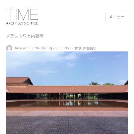
メニュー
山口県/建築設計事務所/建築家 TIME
グラントワと内藤廣
投
投
カ
タ
time-archi
2023年10月23日
blog
建築
,
建築探訪
稿
稿
テ
グ
者
日:
ゴ
リ
ー