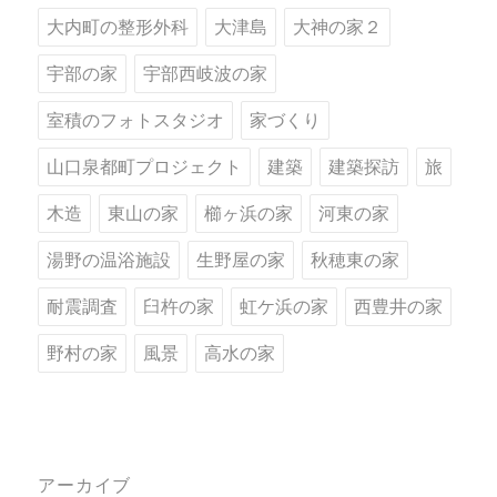
大内町の整形外科
大津島
大神の家２
宇部の家
宇部西岐波の家
室積のフォトスタジオ
家づくり
山口泉都町プロジェクト
建築
建築探訪
旅
木造
東山の家
櫛ヶ浜の家
河東の家
湯野の温浴施設
生野屋の家
秋穂東の家
耐震調査
臼杵の家
虹ケ浜の家
西豊井の家
野村の家
風景
高水の家
アーカイブ