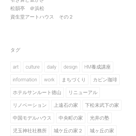
松韻亭 ＠浜松
資生堂アートハウス その２
タグ
art
culture
daily
design
HM養成講座
information
work
まちづくり
カピン珈琲
ホテルサンルート徳山
リニューアル
リノベーション
上遠石の家
下松末武下の家
中国モデルハウス
中央町の家
光井の塾
児玉神社社務所
城ケ丘の家２
城ヶ丘の家