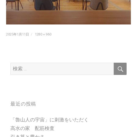
投
フ
2025年1月11日
1280 × 960
稿
ル
日:
サ
イ
ズ
検
検
索
索:
最近の投稿
「魯山人の宇宙」に刺激をいただく
高水の家 配筋検査
引き算と豊かさ