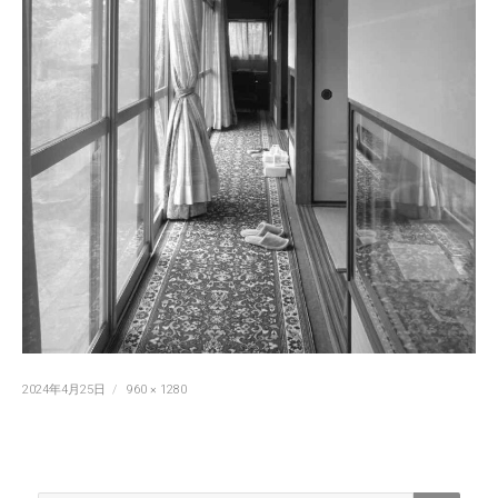
投
フ
2024年4月25日
960 × 1280
稿
ル
日:
サ
イ
ズ