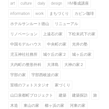
art
culture
daily
design
HM養成講座
information
work
まちづくり
カピン珈琲
ホテルサンルート徳山
リニューアル
リノベーション
上遠石の家
下松末武下の家
中国モデルハウス
中央町の家
光井の塾
児玉神社社務所
城ケ丘の家２
城ヶ丘の家
大内町の整形外科
大津島
大神の家２
宇部の家
宇部西岐波の家
室積のフォトスタジオ
家づくり
山口泉都町プロジェクト
建築
建築探訪
旅
木造
東山の家
櫛ヶ浜の家
河東の家