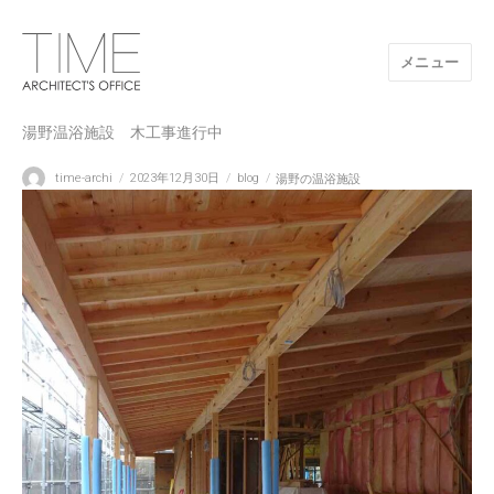
メニュー
山口県/建築設計事務所/建築家 TIME
湯野温浴施設 木工事進行中
投
投
カ
タ
time-archi
2023年12月30日
blog
湯野の温浴施設
稿
稿
テ
グ
者
日:
ゴ
リ
ー