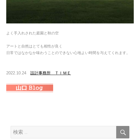
よく手入れされた庭園と秋の空
アートと自然はとても相性が良く
日常ではなかなか味わうことのできない心地よい時間を与えてくれます。
2022.10.24
設計事務所 ＴＩＭＥ
検
検
索
索: