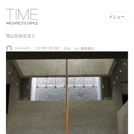
メニュー
山口県/建築設計事務所/建築家 TIME
岡山芸術交流２
投
投
カ
タ
time-archi
2022年10月24日
blog
art
,
建築探訪
稿
稿
テ
グ
者
日:
ゴ
リ
ー