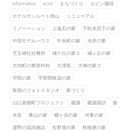
information
work
まちづくり
カピン珈琲
ホテルサンルート徳山
リニューアル
リノベーション
上遠石の家
下松末武下の家
中国モデルハウス
中央町の家
光井の塾
児玉神社社務所
城ケ丘の家２
城ヶ丘の家
大内町の整形外科
大津島
大神の家２
宇部の家
宇部西岐波の家
室積のフォトスタジオ
家づくり
山口泉都町プロジェクト
建築
建築探訪
旅
木造
東山の家
櫛ヶ浜の家
河東の家
湯野の温浴施設
生野屋の家
秋穂東の家