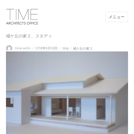
メニュー
山口県/建築設計事務所/建築家 TIME
城ケ丘の家２、スタディ
投
投
カ
タ
time-archi
2018年9月30日
blog
城ケ丘の家２
稿
稿
テ
グ
者
日:
ゴ
リ
ー