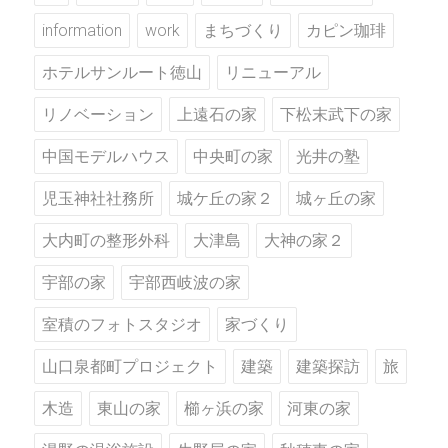
information
work
まちづくり
カピン珈琲
ホテルサンルート徳山
リニューアル
リノベーション
上遠石の家
下松末武下の家
中国モデルハウス
中央町の家
光井の塾
児玉神社社務所
城ケ丘の家２
城ヶ丘の家
大内町の整形外科
大津島
大神の家２
宇部の家
宇部西岐波の家
室積のフォトスタジオ
家づくり
山口泉都町プロジェクト
建築
建築探訪
旅
木造
東山の家
櫛ヶ浜の家
河東の家