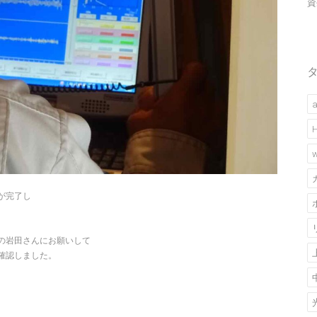
資
a
w
が完了し
の岩田さんにお願いして
確認しました。