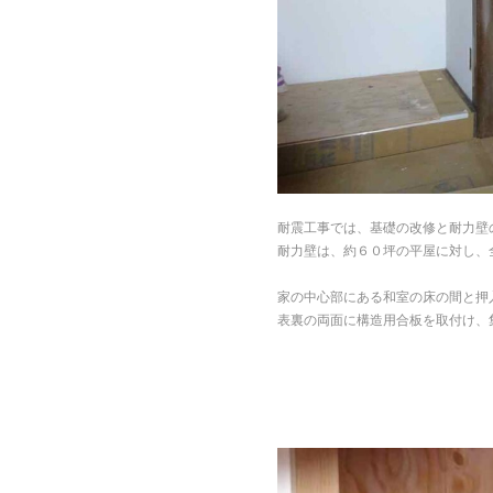
耐震工事では、基礎の改修と耐力壁
耐力壁は、約６０坪の平屋に対し、
家の中心部にある和室の床の間と押
表裏の両面に構造用合板を取付け、