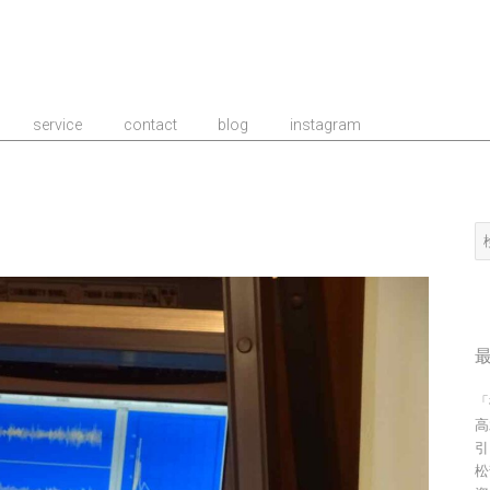
事務所/建築家 TIME
service
contact
blog
instagram
検
索
「
高
引
松