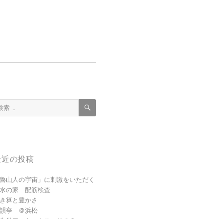
検
索
:
最近の投稿
魯山人の宇宙」に刺激をいただく
水の家 配筋検査
き算と豊かさ
韻亭 ＠浜松