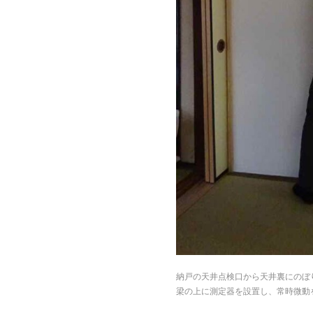
納戸の天井点検口から天井裏にのぼ
梁の上に測定器を設置し、常時微動