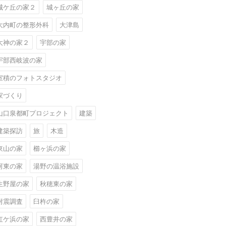
城ケ丘の家２
城ヶ丘の家
大内町の整形外科
大津島
大神の家２
宇部の家
宇部西岐波の家
室積のフォトスタジオ
家づくり
山口泉都町プロジェクト
建築
建築探訪
旅
木造
東山の家
櫛ヶ浜の家
河東の家
湯野の温浴施設
生野屋の家
秋穂東の家
耐震調査
臼杵の家
虹ケ浜の家
西豊井の家