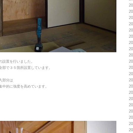
2
2
2
2
2
2
2
2
2
2
の設置を行いました。
2
全部で３５箇所設置しています。
2
2
入部分は
2
集中的に強度を高めています。
2
2
2
2
2
2
2