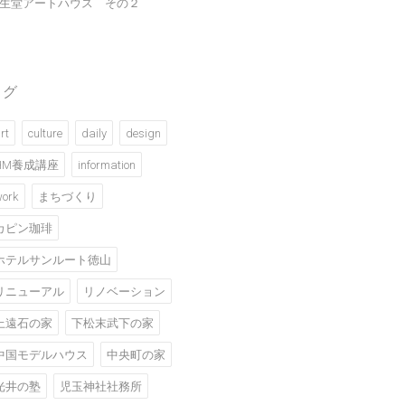
生堂アートハウス その２
タグ
rt
culture
daily
design
HM養成講座
information
ork
まちづくり
カピン珈琲
ホテルサンルート徳山
リニューアル
リノベーション
上遠石の家
下松末武下の家
中国モデルハウス
中央町の家
光井の塾
児玉神社社務所