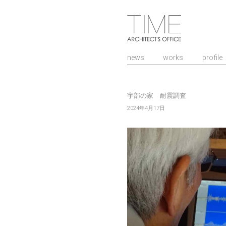
山口県/建築設計
news
works
profile
宇部の家 耐震調査
投
2024年4月17日
稿
日: