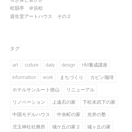
松韻亭 ＠浜松
資生堂アートハウス その２
タグ
art
culture
daily
design
HM養成講座
information
work
まちづくり
カピン珈琲
ホテルサンルート徳山
リニューアル
リノベーション
上遠石の家
下松末武下の家
中国モデルハウス
中央町の家
光井の塾
児玉神社社務所
城ケ丘の家２
城ヶ丘の家