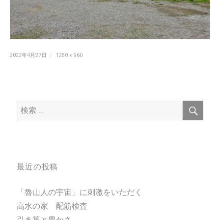
投
フ
2022年4月27日
1280 × 960
稿
ル
日:
サ
イ
ズ
検
検
索
索:
最近の投稿
「魯山人の宇宙」に刺激をいただく
高水の家 配筋検査
引き算と豊かさ