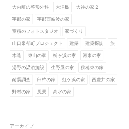
大内町の整形外科
大津島
大神の家２
宇部の家
宇部西岐波の家
室積のフォトスタジオ
家づくり
山口泉都町プロジェクト
建築
建築探訪
旅
木造
東山の家
櫛ヶ浜の家
河東の家
湯野の温浴施設
生野屋の家
秋穂東の家
耐震調査
臼杵の家
虹ケ浜の家
西豊井の家
野村の家
風景
高水の家
アーカイブ