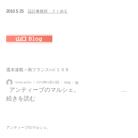
2010.5.25
設計事務所 ＴＩＭＥ
週末連載～南フランスvol.１３９
投
投
カ
タ
time-archi
2010年5月23日
blog
旅
稿
稿
テ
グ
アンティーブのマルシェ。 …
者
日:
ゴ
“週末連載～南フランスvol.１３９” の
続きを読む
リ
ー
アンティーブのマルシェ。