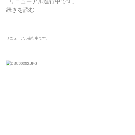
リニューアル進行中です。 …
者
日:
ゴ
“進行中” の
続きを読む
リ
ー
リニューアル進行中です。