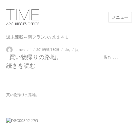
メニュー
山口県/建築設計事務所/建築家 TIME
週末連載～南フランスvol.１４１
投
投
カ
タ
time-archi
2010年5月30日
blog
旅
稿
稿
テ
グ
買い物帰りの路地。 &n …
者
日:
ゴ
“週末連載～南フランスvol.１４１” の
続きを読む
リ
ー
買い物帰りの路地。