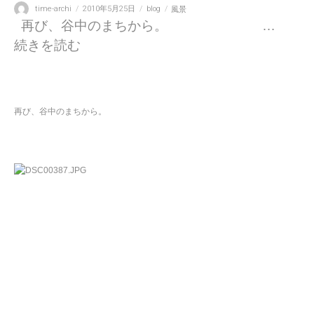
投
投
カ
タ
time-archi
2010年5月25日
blog
風景
稿
稿
テ
グ
再び、谷中のまちから。 …
者
日:
ゴ
“何気ない風景＠谷中 その21” の
続きを読む
リ
ー
再び、谷中のまちから。