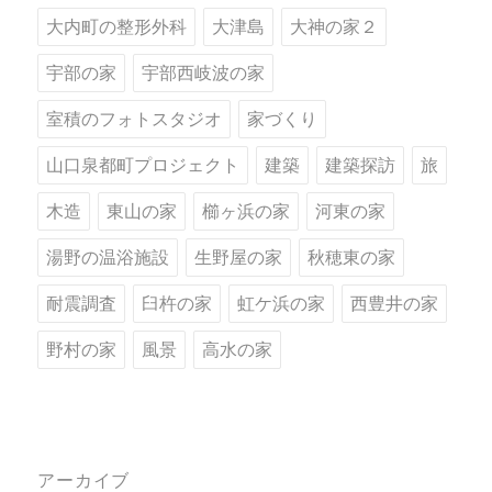
大内町の整形外科
大津島
大神の家２
宇部の家
宇部西岐波の家
室積のフォトスタジオ
家づくり
山口泉都町プロジェクト
建築
建築探訪
旅
木造
東山の家
櫛ヶ浜の家
河東の家
湯野の温浴施設
生野屋の家
秋穂東の家
耐震調査
臼杵の家
虹ケ浜の家
西豊井の家
野村の家
風景
高水の家
アーカイブ