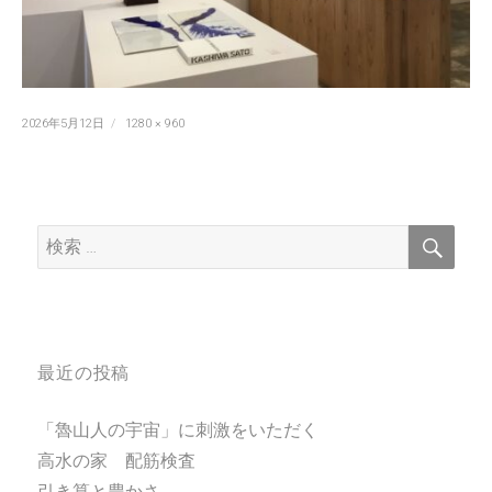
投
フ
2026年5月12日
1280 × 960
稿
ル
日:
サ
イ
ズ
検
検
索
索:
最近の投稿
「魯山人の宇宙」に刺激をいただく
高水の家 配筋検査
引き算と豊かさ