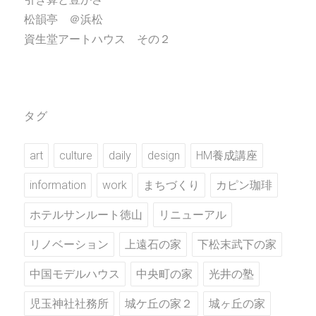
松韻亭 ＠浜松
資生堂アートハウス その２
タグ
art
culture
daily
design
HM養成講座
information
work
まちづくり
カピン珈琲
ホテルサンルート徳山
リニューアル
リノベーション
上遠石の家
下松末武下の家
中国モデルハウス
中央町の家
光井の塾
児玉神社社務所
城ケ丘の家２
城ヶ丘の家