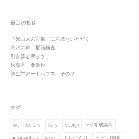
最近の投稿
「魯山人の宇宙」に刺激をいただく
高水の家 配筋検査
引き算と豊かさ
松韻亭 ＠浜松
資生堂アートハウス その２
タグ
art
culture
daily
design
HM養成講座
information
work
まちづくり
カピン珈琲