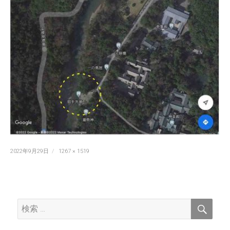
投
フ
2022年9月29日
1267 × 1519
稿
ル
日:
サ
イ
ズ
検
検
索
索: