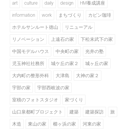
art
culture
daily
design
HM養成講座
information
work
まちづくり
カピン珈琲
ホテルサンルート徳山
リニューアル
リノベーション
上遠石の家
下松末武下の家
中国モデルハウス
中央町の家
光井の塾
児玉神社社務所
城ケ丘の家２
城ヶ丘の家
大内町の整形外科
大津島
大神の家２
宇部の家
宇部西岐波の家
室積のフォトスタジオ
家づくり
山口泉都町プロジェクト
建築
建築探訪
旅
木造
東山の家
櫛ヶ浜の家
河東の家