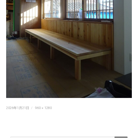
投
フ
2026年1月21日
960 × 1280
稿
ル
日:
サ
イ
ズ