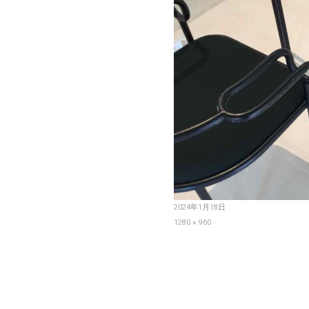
投
2024年1月18日
稿
フ
1280 × 960
日:
ル
サ
イ
ズ