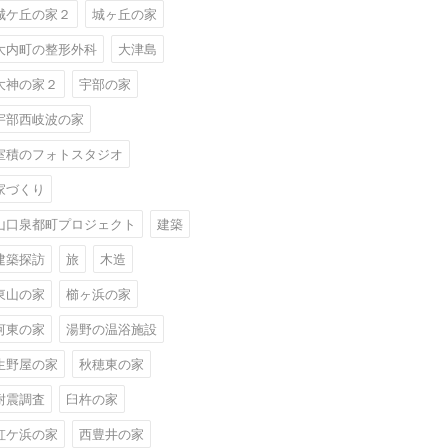
城ケ丘の家２
城ヶ丘の家
大内町の整形外科
大津島
大神の家２
宇部の家
宇部西岐波の家
室積のフォトスタジオ
家づくり
山口泉都町プロジェクト
建築
建築探訪
旅
木造
東山の家
櫛ヶ浜の家
河東の家
湯野の温浴施設
生野屋の家
秋穂東の家
耐震調査
臼杵の家
虹ケ浜の家
西豊井の家