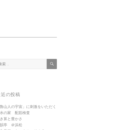
検
索
:
最近の投稿
魯山人の宇宙」に刺激をいただく
水の家 配筋検査
き算と豊かさ
韻亭 ＠浜松