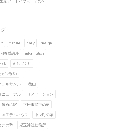
生堂アートハウス その２
タグ
rt
culture
daily
design
HM養成講座
information
ork
まちづくり
カピン珈琲
ホテルサンルート徳山
リニューアル
リノベーション
上遠石の家
下松末武下の家
中国モデルハウス
中央町の家
光井の塾
児玉神社社務所