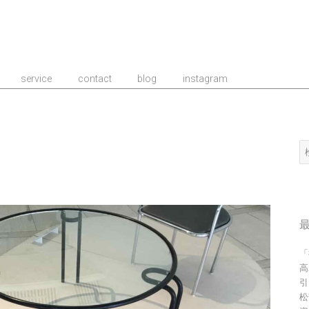
事務所/建築家 TIME
service
contact
blog
instagram
検
索
「
高
引
松