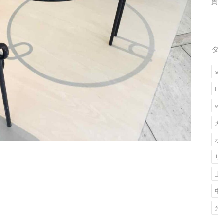
資
a
w