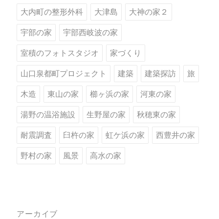
大内町の整形外科
大津島
大神の家２
宇部の家
宇部西岐波の家
室積のフォトスタジオ
家づくり
山口泉都町プロジェクト
建築
建築探訪
旅
木造
東山の家
櫛ヶ浜の家
河東の家
湯野の温浴施設
生野屋の家
秋穂東の家
耐震調査
臼杵の家
虹ケ浜の家
西豊井の家
野村の家
風景
高水の家
アーカイブ