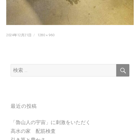
投
フ
2024年12月21日
1280 × 960
稿
ル
日:
サ
イ
ズ
検
検
索
索:
最近の投稿
「魯山人の宇宙」に刺激をいただく
高水の家 配筋検査
引き算と豊かさ