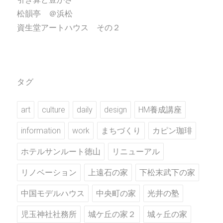
松韻亭 ＠浜松
資生堂アートハウス その２
タグ
art
culture
daily
design
HM養成講座
information
work
まちづくり
カピン珈琲
ホテルサンルート徳山
リニューアル
リノベーション
上遠石の家
下松末武下の家
中国モデルハウス
中央町の家
光井の塾
児玉神社社務所
城ケ丘の家２
城ヶ丘の家