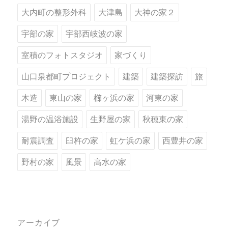
大内町の整形外科
大津島
大神の家２
宇部の家
宇部西岐波の家
室積のフォトスタジオ
家づくり
山口泉都町プロジェクト
建築
建築探訪
旅
木造
東山の家
櫛ヶ浜の家
河東の家
湯野の温浴施設
生野屋の家
秋穂東の家
耐震調査
臼杵の家
虹ケ浜の家
西豊井の家
野村の家
風景
高水の家
アーカイブ