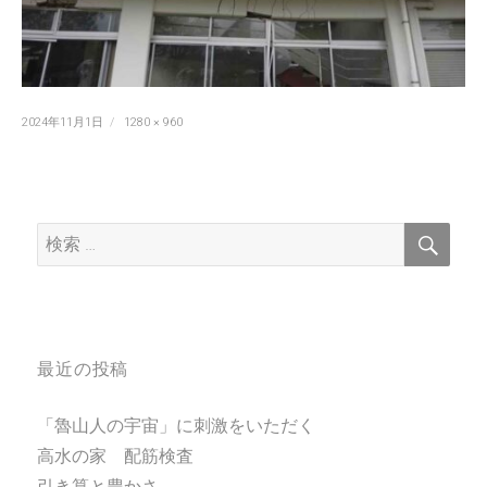
投
フ
2024年11月1日
1280 × 960
稿
ル
日:
サ
イ
ズ
検
検
索
索:
最近の投稿
「魯山人の宇宙」に刺激をいただく
高水の家 配筋検査
引き算と豊かさ