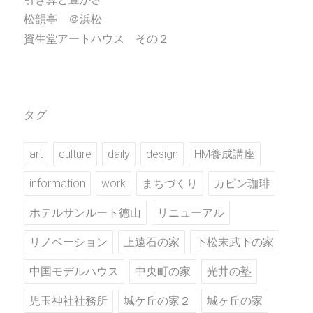
松韻亭 ＠浜松
資生堂アートハウス その２
タグ
art
culture
daily
design
HM養成講座
information
work
まちづくり
カピン珈琲
ホテルサンルート徳山
リニューアル
リノベーション
上遠石の家
下松末武下の家
中国モデルハウス
中央町の家
光井の塾
児玉神社社務所
城ケ丘の家２
城ヶ丘の家