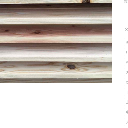
資
a
w