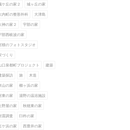
城ケ丘の家２
城ヶ丘の家
大内町の整形外科
大津島
大神の家２
宇部の家
宇部西岐波の家
室積のフォトスタジオ
家づくり
山口泉都町プロジェクト
建築
建築探訪
旅
木造
東山の家
櫛ヶ浜の家
河東の家
湯野の温浴施設
生野屋の家
秋穂東の家
耐震調査
臼杵の家
虹ケ浜の家
西豊井の家