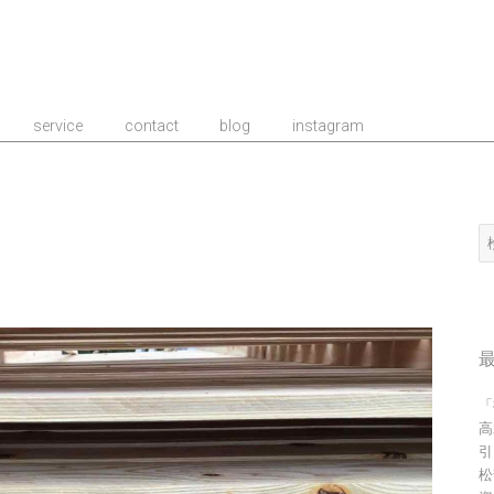
事務所/建築家 TIME
service
contact
blog
instagram
検
索
「
高
引
松