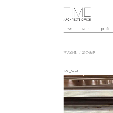
山口県/建築設計
news
works
profile
前の画像
次の画像
IMG_6994