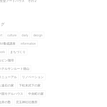
生堂アートハウス その２
タグ
rt
culture
daily
design
HM養成講座
information
ork
まちづくり
カピン珈琲
ホテルサンルート徳山
リニューアル
リノベーション
上遠石の家
下松末武下の家
中国モデルハウス
中央町の家
光井の塾
児玉神社社務所