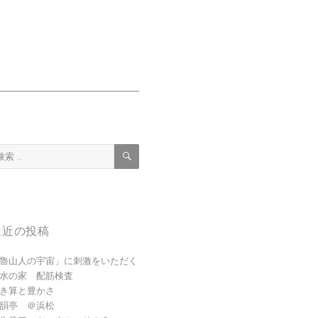
検
索
:
最近の投稿
魯山人の宇宙」に刺激をいただく
水の家 配筋検査
き算と豊かさ
韻亭 ＠浜松