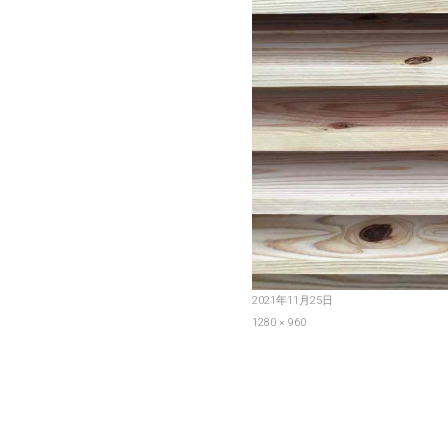
投
2021年11月25日
稿
フ
1280 × 960
日:
ル
サ
イ
ズ