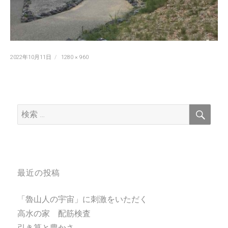
投
フ
2022年10月11日
1280 × 960
稿
ル
日:
サ
イ
ズ
検
検
索
索:
最近の投稿
「魯山人の宇宙」に刺激をいただく
高水の家 配筋検査
引き算と豊かさ