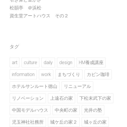
松韻亭 ＠浜松
資生堂アートハウス その２
タグ
art
culture
daily
design
HM養成講座
information
work
まちづくり
カピン珈琲
ホテルサンルート徳山
リニューアル
リノベーション
上遠石の家
下松末武下の家
中国モデルハウス
中央町の家
光井の塾
児玉神社社務所
城ケ丘の家２
城ヶ丘の家