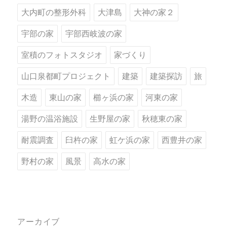
大内町の整形外科
大津島
大神の家２
宇部の家
宇部西岐波の家
室積のフォトスタジオ
家づくり
山口泉都町プロジェクト
建築
建築探訪
旅
木造
東山の家
櫛ヶ浜の家
河東の家
湯野の温浴施設
生野屋の家
秋穂東の家
耐震調査
臼杵の家
虹ケ浜の家
西豊井の家
野村の家
風景
高水の家
アーカイブ