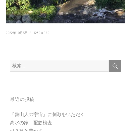
投
フ
2022年10月5日
1280 × 960
稿
ル
日:
サ
イ
ズ
検
検
索
索:
最近の投稿
「魯山人の宇宙」に刺激をいただく
高水の家 配筋検査
引き算と豊かさ