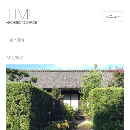
メニュー
山口県/建築設計事務所/建築家 TIME
前の画像
IMG_9881