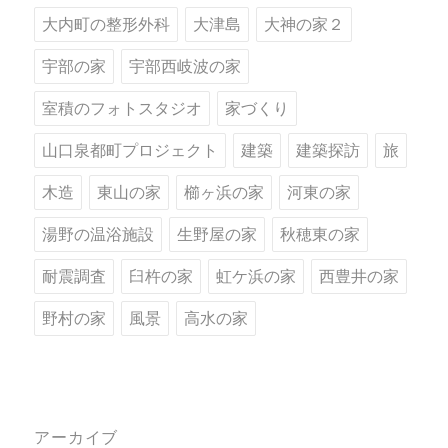
大内町の整形外科
大津島
大神の家２
宇部の家
宇部西岐波の家
室積のフォトスタジオ
家づくり
山口泉都町プロジェクト
建築
建築探訪
旅
木造
東山の家
櫛ヶ浜の家
河東の家
湯野の温浴施設
生野屋の家
秋穂東の家
耐震調査
臼杵の家
虹ケ浜の家
西豊井の家
野村の家
風景
高水の家
アーカイブ