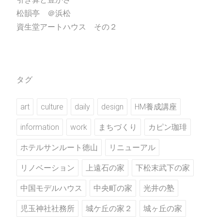
松韻亭 ＠浜松
資生堂アートハウス その２
タグ
art
culture
daily
design
HM養成講座
information
work
まちづくり
カピン珈琲
ホテルサンルート徳山
リニューアル
リノベーション
上遠石の家
下松末武下の家
中国モデルハウス
中央町の家
光井の塾
児玉神社社務所
城ケ丘の家２
城ヶ丘の家