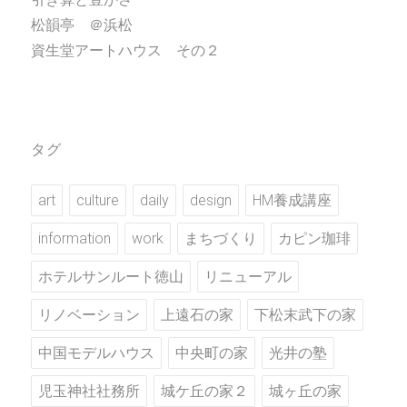
松韻亭 ＠浜松
資生堂アートハウス その２
タグ
art
culture
daily
design
HM養成講座
information
work
まちづくり
カピン珈琲
ホテルサンルート徳山
リニューアル
リノベーション
上遠石の家
下松末武下の家
中国モデルハウス
中央町の家
光井の塾
児玉神社社務所
城ケ丘の家２
城ヶ丘の家