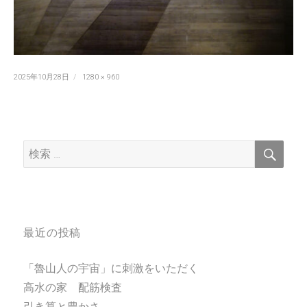
投
フ
2025年10月28日
1280 × 960
稿
ル
日:
サ
イ
ズ
検
検
索
索:
最近の投稿
「魯山人の宇宙」に刺激をいただく
高水の家 配筋検査
引き算と豊かさ