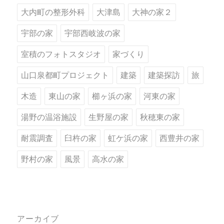
大内町の整形外科
大津島
大神の家２
宇部の家
宇部西岐波の家
室積のフォトスタジオ
家づくり
山口泉都町プロジェクト
建築
建築探訪
旅
木造
東山の家
櫛ヶ浜の家
河東の家
湯野の温浴施設
生野屋の家
秋穂東の家
耐震調査
臼杵の家
虹ケ浜の家
西豊井の家
野村の家
風景
高水の家
アーカイブ