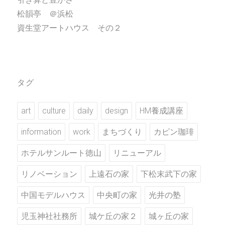
松韻亭 ＠浜松
資生堂アートハウス その２
タグ
art
culture
daily
design
HM養成講座
information
work
まちづくり
カピン珈琲
ホテルサンルート徳山
リニューアル
リノベーション
上遠石の家
下松末武下の家
中国モデルハウス
中央町の家
光井の塾
児玉神社社務所
城ケ丘の家２
城ヶ丘の家