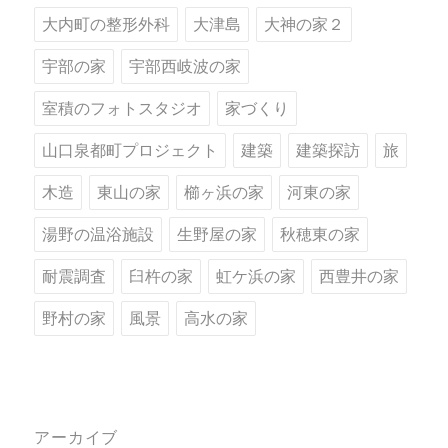
大内町の整形外科
大津島
大神の家２
宇部の家
宇部西岐波の家
室積のフォトスタジオ
家づくり
山口泉都町プロジェクト
建築
建築探訪
旅
木造
東山の家
櫛ヶ浜の家
河東の家
湯野の温浴施設
生野屋の家
秋穂東の家
耐震調査
臼杵の家
虹ケ浜の家
西豊井の家
野村の家
風景
高水の家
アーカイブ