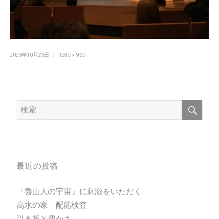
投
フ
2023年10月23日
1280 × 960
稿
ル
日:
サ
イ
ズ
検
検
索
索:
最近の投稿
「魯山人の宇宙」に刺激をいただく
高水の家 配筋検査
引き算と豊かさ