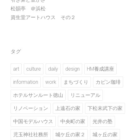
松韻亭 ＠浜松
資生堂アートハウス その２
タグ
art
culture
daily
design
HM養成講座
information
work
まちづくり
カピン珈琲
ホテルサンルート徳山
リニューアル
リノベーション
上遠石の家
下松末武下の家
中国モデルハウス
中央町の家
光井の塾
児玉神社社務所
城ケ丘の家２
城ヶ丘の家