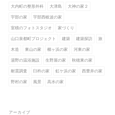
大内町の整形外科
大津島
大神の家２
宇部の家
宇部西岐波の家
室積のフォトスタジオ
家づくり
山口泉都町プロジェクト
建築
建築探訪
旅
木造
東山の家
櫛ヶ浜の家
河東の家
湯野の温浴施設
生野屋の家
秋穂東の家
耐震調査
臼杵の家
虹ケ浜の家
西豊井の家
野村の家
風景
高水の家
アーカイブ