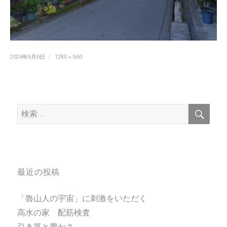
投
フ
2024年9月6日
1280 × 960
稿
ル
日:
サ
イ
ズ
検
検
索
索:
最近の投稿
「魯山人の宇宙」に刺激をいただく
高水の家 配筋検査
引き算と豊かさ