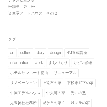
松韻亭 ＠浜松
資生堂アートハウス その２
タグ
art
culture
daily
design
HM養成講座
information
work
まちづくり
カピン珈琲
ホテルサンルート徳山
リニューアル
リノベーション
上遠石の家
下松末武下の家
中国モデルハウス
中央町の家
光井の塾
児玉神社社務所
城ケ丘の家２
城ヶ丘の家