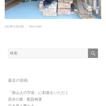
投
フ
2023年12月23日
1280 × 960
稿
ル
日:
サ
イ
ズ
検
検
索
索:
最近の投稿
「魯山人の宇宙」に刺激をいただく
高水の家 配筋検査
引き算と豊かさ