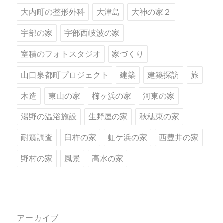
大内町の整形外科
大津島
大神の家２
宇部の家
宇部西岐波の家
室積のフォトスタジオ
家づくり
山口泉都町プロジェクト
建築
建築探訪
旅
木造
東山の家
櫛ヶ浜の家
河東の家
湯野の温浴施設
生野屋の家
秋穂東の家
耐震調査
臼杵の家
虹ケ浜の家
西豊井の家
野村の家
風景
高水の家
アーカイブ