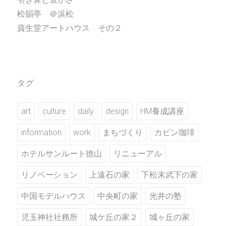
松韻亭 ＠浜松
資生堂アートハウス その２
タグ
art
culture
daily
design
HM養成講座
information
work
まちづくり
カピン珈琲
ホテルサンルート徳山
リニューアル
リノベーション
上遠石の家
下松末武下の家
中国モデルハウス
中央町の家
光井の塾
児玉神社社務所
城ケ丘の家２
城ヶ丘の家