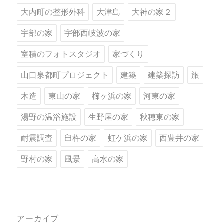
大内町の整形外科
大津島
大神の家２
宇部の家
宇部西岐波の家
室積のフォトスタジオ
家づくり
山口泉都町プロジェクト
建築
建築探訪
旅
木造
東山の家
櫛ヶ浜の家
河東の家
湯野の温浴施設
生野屋の家
秋穂東の家
耐震調査
臼杵の家
虹ケ浜の家
西豊井の家
野村の家
風景
高水の家
アーカイブ