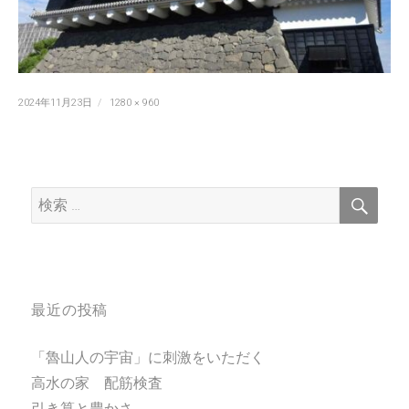
投
フ
2024年11月23日
1280 × 960
稿
ル
日:
サ
イ
ズ
検
検
索
索:
最近の投稿
「魯山人の宇宙」に刺激をいただく
高水の家 配筋検査
引き算と豊かさ