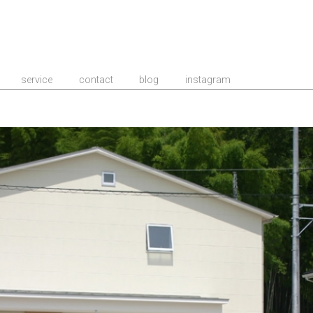
事務所/建築家 TIME
service
contact
blog
instagram